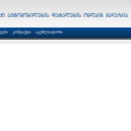
გები
კონტაქტი
აკუმლიატორი