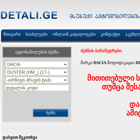
მთავარი
სიახლეები
ონლაინ კატალოგები
კონტაქტი
აკუმლ
ძებნის პარამეტრები:
ავტონაწილების ძებნა
მარკა
DACIA
მოდიფიკაცია
DU
მითითებული ს
თუმცა შეს
და
ამი
დასვით შეკითხვა